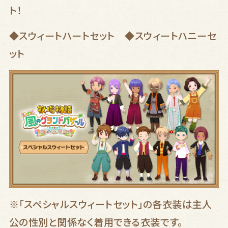
6,600
ト！
希望小売価格
円（税込）
◆スウィートハートセット ◆スウィートハニーセ
※実際の販売価格は各小売店の店頭または
各ストアの購入ページにてご確認ください。
ット
店舗別購入特典はこちら
※「
スペシャルスウィートセット
」
の各衣装は主人
公の性別と関係なく着用できる衣装です。