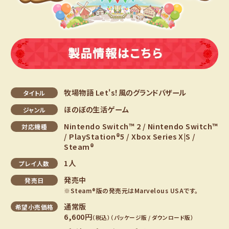
牧場物語 Let's！風のグランドバザール
タイトル
ほのぼの生活ゲーム
ジャンル
Nintendo Switch™ 2 / Nintendo Switch™
対応機種
/ PlayStation®5 / Xbox Series X|S /
Steam®
1人
プレイ人数
発売中
発売日
※Steam®版の発売元はMarvelous USAです。
通常版
希望小売価格
6,600円
（税込）
（パッケージ版 / ダウンロード版）