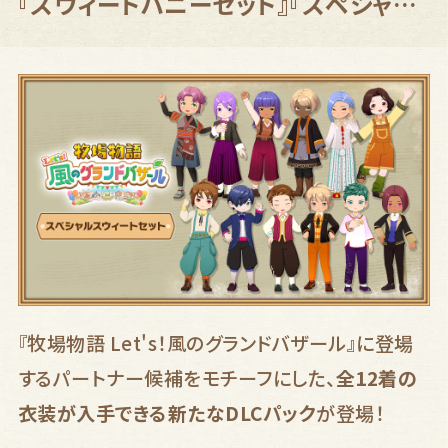
『スウィートハニーセット』『スペシャル
スウィートセット』登場！
エディションを選んでください
2
通常版
通常版
購入する
購入する
デジタルデラックス
プレミアムデジタル
エディション
デラックスエディション
購入する
購入する
『牧場物語 Let's！風のグランドバザール』に登場
するパートナー候補をモチーフにした、
全12着の
プレミアムデジ
なりきり変身セ
【DLCパック】
【DLCパック】
衣装が入手できる新たなDLCパック
が登場！
タルデラックス
ット