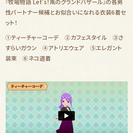
『牧場物語 Let's！風のグランドバザール』の各男
性パートナー候補とお似合いになれる衣装6着セ
ット！
①ティーチャーコーデ ②カフェスタイル ➂さ
すらいガウン ④アトリエウェア ⑤エレガント
装束 ⑥ネコ道着