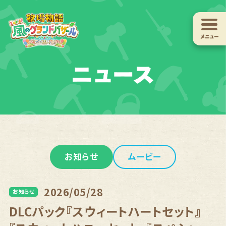
『牧場物語 Let's！ 風のグランドバザール』
を購入する
プラットフォームを選んでください
1
Nintendo
Nintendo
Switch
Switch 2
お知らせ
ムービー
PlayStation®5
Xbox Series X|S
2026/05/28
Steam
®
お知らせ
DLCパック『スウィートハートセット』